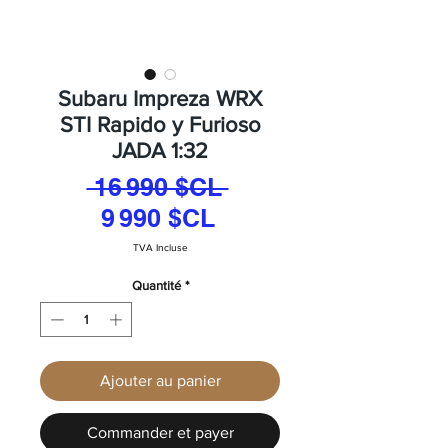
Subaru Impreza WRX
STI Rapido y Furioso
JADA 1:32
Prix
 16 990 $CL 
Prix
original
9 990 $CL
promotionnel
TVA Incluse
Quantité
*
Ajouter au panier
Commander et payer