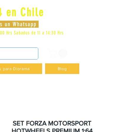
4 en Chile
Se connecter
nos un Whatsapp
:00 Hrs
Sabados de 11 a 14:30 Hrs
DENCIA - +56996413007
s para Diorama
Blog
SET FORZA MOTORSPORT
HOTWHEELS PREMIUM 1:64