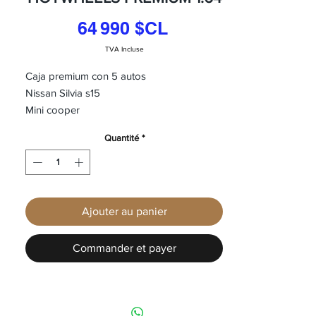
Prix
64 990 $CL
TVA Incluse
Caja premium con 5 autos
Nissan Silvia s15
Mini cooper
Lamborghini
Quantité
*
Ford GT
Porsche 911
Todos con ruedas de goma y metalicos
Ajouter au panier
Commander et payer