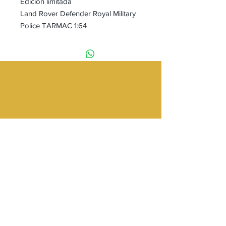
Edición limitada
Land Rover Defender Royal Military
Police TARMAC 1:64
Tienda
Providencia 2348 Local 83
Galería Los Pájaros
Metro Los Leones