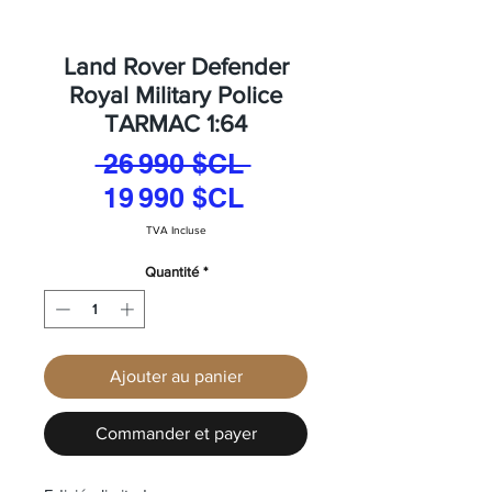
Land Rover Defender
Royal Military Police
TARMAC 1:64
Prix
 26 990 $CL 
Prix
original
19 990 $CL
promotionnel
TVA Incluse
Quantité
*
Ajouter au panier
Commander et payer