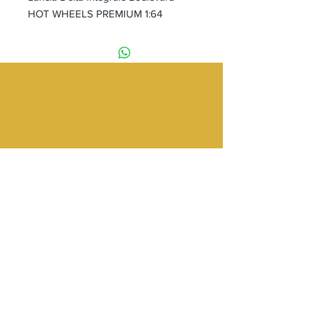
HOT WHEELS PREMIUM 1:64
Tienda
Providencia 2348 Local 83
Galería Los Pájaros
Metro Los Leones
Providencia, Santiago