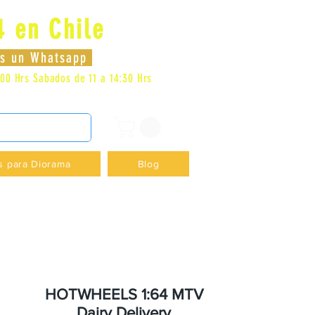
4 en Chile
Se connecter
nos un Whatsapp
:00 Hrs
Sabados de 11 a 14:30 Hrs
DENCIA - +56996413007
s para Diorama
Blog
HOTWHEELS 1:64 MTV
Dairy Delivery