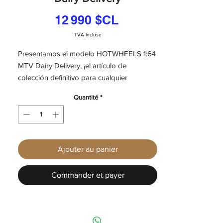
Prix
12 990 $CL
TVA Incluse
Presentamos el modelo HOTWHEELS 1:64
MTV Dairy Delivery, ¡el artículo de
colección definitivo para cualquier
entusiasta de los coches! Este modelo de
Quantité
*
edición limitada Dairy Delivery presenta el
logotipo y la marca icónicos de MTV, lo
que lo convierte en un artículo
imprescindible para los fans de la cadena
Ajouter au panier
de música. El tamaño a escala 1:64 lo hace
perfecto para exhibirlo o para dar una
vuelta en tu pista de Hot Wheels. Con su
Commander et payer
diseño detallado y colores vibrantes, este
modelo Dairy Delivery seguro que se
destacará en cualquier colección. Tanto si
eres un coleccionista empedernido de Hot