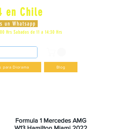
4 en Chile
Se connecter
nos un Whatsapp
:00 Hrs
Sabados de 11 a 14:30 Hrs
DENCIA - +56996413007
s para Diorama
Blog
Formula 1 Mercedes AMG
W13 Hamilton Miami 2022