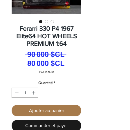
Ferarri 330 P4 1967
Elite64 HOT WHEELS
PREMIUM 1:64
Prix
 90 000 $CL 
Prix
original
80 000 $CL
promotionnel
TVA Incluse
Quantité
*
Ajouter au panier
Commander et payer