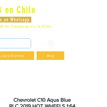
4 en Chile
Se connecter
nos un Whatsapp
:00 Hrs
Sabados de 11 a 14:30 Hrs
DENCIA - +56996413007
s para Diorama
Blog
Chevrolet C10 Aqua Blue
RLC 2019 HOT WHEELS 1:64