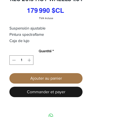
Prix
179 990 $CL
TVA Incluse
Suspensión ajustable
Pintura spectraflame
Caja de lujo
Edición limitada y descontinuada
Quantité
*
Con sticker numeración 7875/15000
Chevrolet C10 Aqua Blue RLC 2019 HOT
WHEELS 1:64
Ajouter au panier
Commander et payer